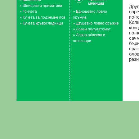
муниции
»
Шпицове и примитиви
Друг
наре
»
Гончета
»
Eдноцевно ловно
по-г
»
Кучета за подземен лов
оръжие
Колк
»
Кучета кръвоследници
»
Двуцевно ловно оръжие
конц
»
Ловен полуавтомат
по-п
»
Ловно облекло и
сачм
аксесоари
бърн
прас
олов
разн