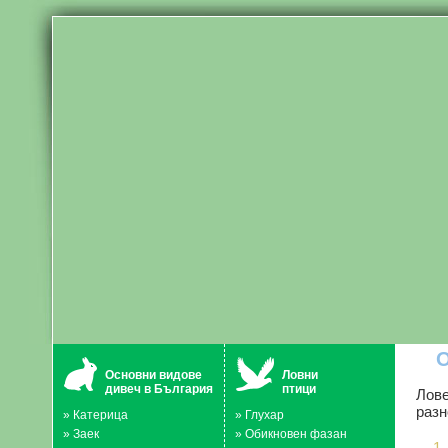
О
Основни видове
Ловни
дивеч в България
птици
Лове
разн
»
Катерица
»
Глухар
»
Заек
»
Обикновен фазан
1