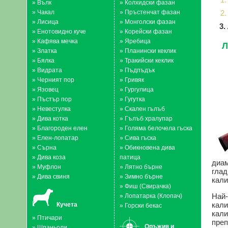
»
Вълк
»
Колхидски фазан
»
Чакал
»
Пръстенчат фазан
2
»
Лисица
»
Монголски фазан
3.
»
Енотовидно куче
»
Корейски фазан
»
Кафява мечка
»
Яребица
Л
»
Златка
»
Планински кеклик
»
Бялка
»
Тракийски кеклик
»
Видрата
»
Пъдпъдък
»
Черният пор
»
Гривяк
»
Язовец
»
Гургулица
»
Пъстър пор
»
Гугутка
»
Невестулка
»
Скален гълъб
»
Дива котка
»
Гълъб хралупар
»
Благороден елен
»
Голяма белочела гъска
»
Елен-лопатар
»
Сива гъска
»
Сърна
»
Обикновена дива
»
Дива коза
патица
диам
»
Муфлон
»
Лятно бърне
глад
»
Дива свиня
»
Зимно бърне
кали
»
Фиш (Свирачка)
Най-
»
Лопатарка (Клопач)
кали
Кучета
»
Горски бекас
кали
»
Птичари
преп
Оръжия и
»
Шпаньоли