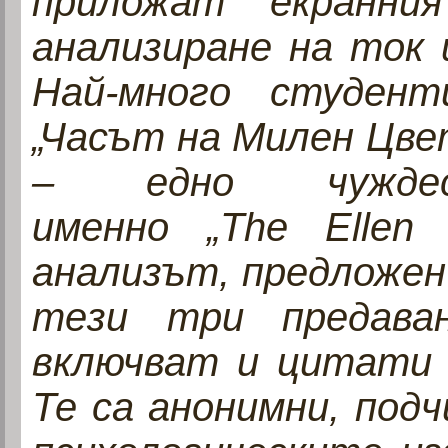
приложат екранн
анализиране на ток 
Най-много студент
„Часът на Милен Цветк
– едно чужде
именно
„
The
Ellen
анализът, предложен
тези три предава
включват и цитати 
Те са анонимни, под