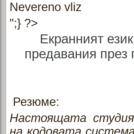
Nevereno vliz
";} ?>
Екранният език
предавания през 
Резюме:
Настоящата студия
на кодовата система