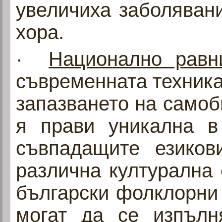
увеличиха заболяван
хора.
·
Национално равн
съвременната техника
запазването на самоби
я прави уникална в
съвпадащите езиков
различна културална
български фолклорни 
могат да се изпълн