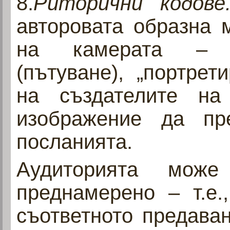
8.
Риторични кодов
авторовата образна 
на камерата – “п
(пътуване), „портрети
на създателите на
изображение да пр
посланията.
Аудиторията може
преднамерено – т.е.
съответното предава