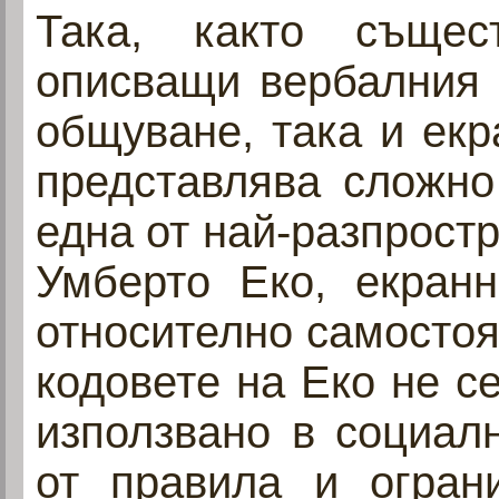
Така, както същес
описващи вербалния 
общуване, така и екр
представлява сложно
една от най-разпрост
Умберто Еко, екранн
относително самостоя
кодовете на Еко не с
използвано в социалн
от правила и огран