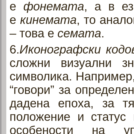
е
фонемата
, а в е
е
кинемата
, то анало
– това е
семата
.
6.
Иконографски код
сложни визуални з
символика. Например,
“говори” за определе
дадена епоха, за т
положение и статус 
особености на уп