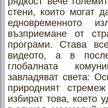
рядкост вече големи
стени, които могат д
едновременното из
възприемане от стр
програми. Става вс
видеото, а в посл
глобалната комун
завладяват света: Ос
природният стремеж
избират това, което 