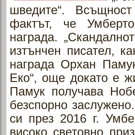
шведите“. Всъщнос
фактът, че Умберт
награда. „Скандалнот
изтънчен писател, к
награда Орхан Памук
Еко“, още докато е ж
Памук получава Нобе
безспорно заслужено.
си през 2016 г. Умб
високо световно при