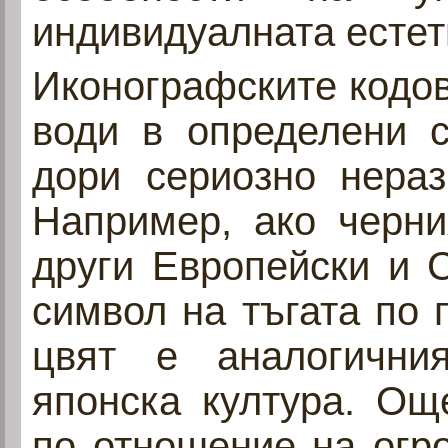
индивидуалната естети
Иконографските кодов
води в определени с
дори сериозно нераз
Например, ако черни
други Европейски и 
символ на тъгата по 
цвят е аналогични
японска култура. Ощ
по отношение на огр