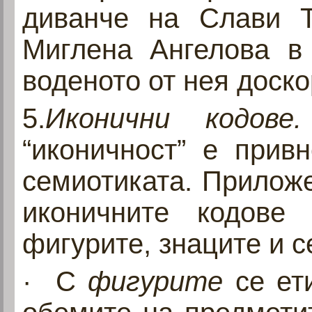
диванче на Слави Т
Миглена Ангелова в 
воденото от нея доск
5.
Иконични кодов
“иконичност” е прив
семиотиката. Прилож
иконичните кодове
фигурите, знаците и с
· С
фигурите
се ети