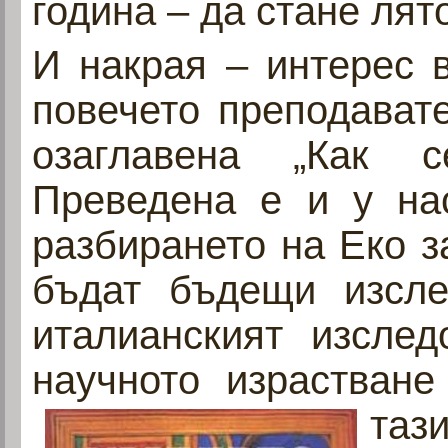
година – да стане лят
И накрая – интерес 
повечето преподавате
озаглавена „Как 
Преведена е и у нас
разбирането на Еко за
бъдат бъдещи изсле
италианският изслед
научното израстване
таз