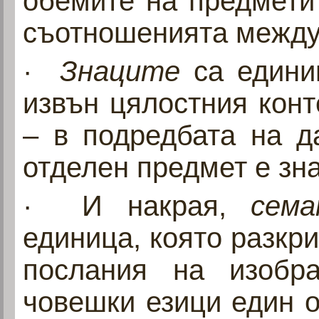
обемите на предметит
съотношенията между 
·
Знаците
са едини
извън цялостния кон
– в подредбата на д
отделен предмет е зна
· И накрая,
сем
единица, която разкр
послания на изобра
човешки езици един 