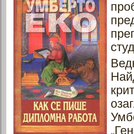
пр
пре
пр
сту
Вед
Най
кри
оза
Умб
„Ге