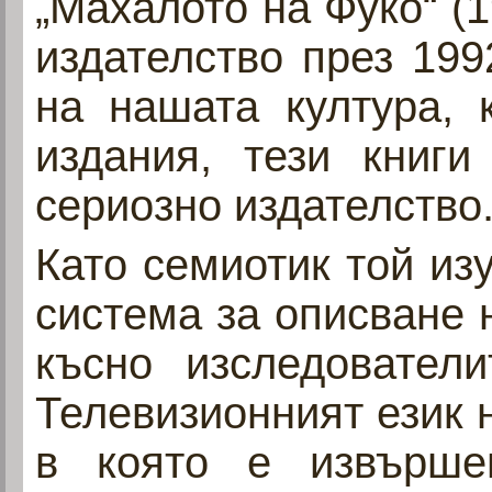
„Махалото на Фуко“ (1
издателство през 199
на нашата култура, 
издания, тези книг
сериозно издателство
Като семиотик той изу
система за описване н
късно изследовател
Телевизионният език 
в която е извърше