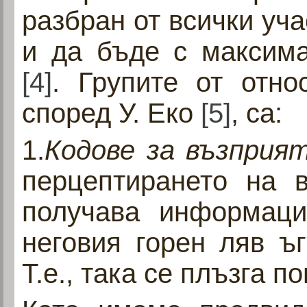
разбран от всички уч
и да бъде с максима
[4]
. Групите от отно
според У. Еко
[5]
, са:
1.
Кодове за възприя
перцептирането на 
получава информаци
неговия горен ляв ъ
Т.е., така се плъзга п