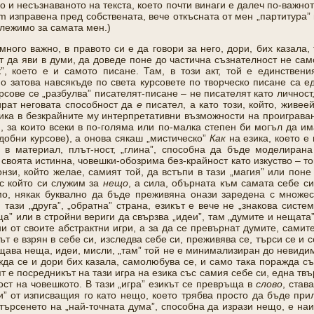
о и несъзнаваното на текста, което почти винаги е далеч по-важнот
um изправена пред собствената, вече откъсната от мен „партитура”
ележимо за самата мен.)
ного важно, в правото си е да говори за него, дори, бих казала,
да яви в думи, да доведе поне до частична съзнателност не само 
”, което е и самото писане. Там, в този акт, той е единствени
о затова навсякъде по света курсовете по творческо писане са е
рсове се „разбулва” писателят-писане – не писателят като личност,
ират неговата способност да
е
писател, а като този, който, живее
зика в безкрайните му интерпретативни възможности на проиграван
, за които всеки в по-голяма или по-малка степен би могъл да им
добни курсове), а онова сякаш „мистическо”
Как
на езика, което е
 в материал, плът-ност, „глина”, способна да бъде моделиран
е своята истинна, човешки-обозрима без-крайност като изкуство – 
зи, който желае, самият той, да встъпи в тази „магия” или поне 
 с който си служим за
нещо
, а сила, обърната към самата себе с
о,
някак буквално да бъде преживяна онази заредена с множес
 тази „друга”, „обратна” страна, езикът е вече не „знакова систе
а” или в стройни вериги да свързва „идеи”, там „думите и нещата”
ни от своите абстрактни игри, а за да се превърнат думите, самите
ът е взрян в себе си, изследва себе си, преживява се, търси се и
ава неща, идеи, мисли, „там” той не е минимализиран до невидима
ежда се и дори бих казала, самолюбува се, и само така поражда 
 е посредникът на тази игра на езика със самия себе си, една твър
ост на човешкото. В тази „игра” езикът се превръща в
слово
, став
си” от изписващия го като нещо, което трябва просто да бъде пр
търсенето на „най-точната дума”, способна да изрази нещо, е наи