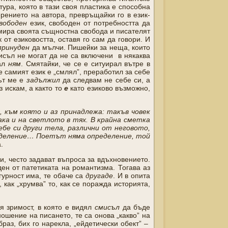
тура, която в тази своя пластика е способна
рението на автора, превръщайки го в език-
вободен
език, свободен от потребността да
мира своята същностна свобода и писателят
к от езиковостта, оставя го сам да говори. И
принуден
да мълчи. Пишейки за неща, които
мисъл не могат да не са включени в някаква
зал
ням
. Смятайки, че се е ситуирал вътре в
че самият език е „смлял”, преработил за себе
кът ме е
задължил
да следвам не себе си, а
аз искам, а както то
е
като езиково възможно,
 към която и аз принадлежа: такъв човек
ака и на светлото в тях. В крайна сметка
бе си други тела, различни от неговото,
еделение… Поетът няма определение, той
.
и, често задават въпроса за вдъхновението.
ен от патетиката на романтизма. Тогава аз
гурност има, те обаче са
другаде
. И в опита
 как „хрумва” то, как се поражда историята,
я зримост, в която е видял
смисъл
да бъде
ошение на писането, те са онова „какво” на
раз, бих го нарекла, „ейдетически обект” –