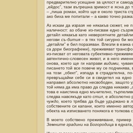
предварително усещане за цялост и самодо
„ейдос”, тази вътрешна зримост е ясна до 
– „пиша роман, който ще е около триста ст
ако биха ме попитали – а какво точно разка
Аз искам да изразя не някакъв сюжет, не 
наличност: аз обаче из-писвам едно
съзря
детайл някакъв като невероятните детайли,
негови
съ-бития
– в тях той сигурно би мо
„детайли” е бил поразяван. Влезли в езика
са дори биографеми), преживяват трансформ
из-писват от неговата субективно-преживяе
автентично-словесен живот, и в него име
онова, което ще ги направи
видими, чува
писането той все повече му се подчинява, 
на този „обект”, изпада в страдателна, п
превръщайки себе си в свидетел на едн
направил абсолютно несвободен, защото 
той няма да има право да следва никакво „с
това е наистина едно мъчително, търпели
следва навсякъде като
стил
, е абсолютно 
чуждо,
което трябва да бъде удържано в л
собствените си капани, които именно авто
обекта на изписването понякога е толкова 
В моето собствено преживяване, пример 
Земните градини на Богородица
в едната