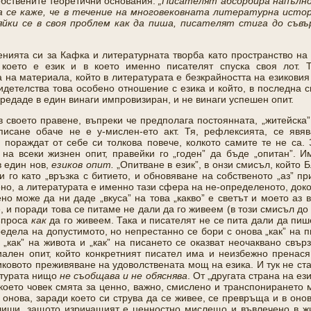
собствените теоретични основания:
„Писателят абсорбира напълно 
да се каже, че в течение на многовековната литературна ист
яйки се в своя проблем как да пиша, писателят стига до съв
ията си за Кафка и литературната творба като пространство на 
 което е език и в което именно писателят спуска своя лот. 
 на материала, който в литературата е безкрайността на езиковия
видетелства това особено отношение с езика и който, в последна 
предаде в един винаги импровизиран, и не винаги успешен опит.
 своето правене, въпреки че предполага постоянната, „житейска
 писане обаче не е у-мислен-ето акт. Тя, рефлексията, се яв
 пораждат от себе си толкова повече, колкото самите те не са. 
на всеки жизнен опит, правейки го „годен” да бъде „опитан”. 
 един нов,
езиков опит.
„Опитване в език”, в онзи смисъл, който 
 го като „връзка с битието, и обновяване на собственото „аз” пр
но, а литературата е именно тази сфера на не-определеното, докол
ено може да ни даде „вкуса” на това „какво” е светът и моето аз в
е, и поради това се питаме не дали да го живеем (в този смисъл д
ъпроса
как
да го живеем. Така и писателят не се пита дали да пише
едела на допустимото, но непрестанно се бори с онова „как” на п
„как” на живота и „как” на писането се оказват неочаквано свъ
иален опит, който конкретният писател има и неизбежно пренася
зиковото преживяване на удоволствената мощ на езика.
И тук не ст
атурата нищо
не съобщава и не обяснява
. От „другата страна на ези
което човек смята за ценно, важно, смислено и транспонирането 
 онова, заради което си струва да се живее, се превръща и в онов
 лиши, защото изричащият е ценностно мислещо и въвлечено в жи