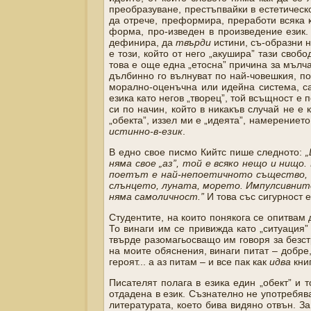
преобразуване, престъпвайки в естетическ
да отрече, преформира, преработи всяка 
форма, про-изведен в произведение език.
дефинира, да
твърди
истини, съ-образни 
е този, който от него „акушира” тази свобо
това е още една „етосна” причина за мълча
дълбинно го вълнуват по най-човешкия, по
морално-оценъчна или идейна система, са
езика като негов „творец”, той всъщност е 
си по начин, който в никакъв случай не е 
„обекта”, иззел ми е „идеята”, намерението
истинно-в-език
.
В едно свое писмо Кийтс пише следното:
„
няма свое „аз”, той е всяко нещо и нищо
поетът е най-непоетичното същество, т
слънцето, луната, морето. Импулсивнит
няма самоличност.”
И това със сигурност е
Студентите, на които понякога се опитвам
То винаги им се привижда като „ситуация
твърде разомагьосващо им говоря за безст
на моите обяснения, винаги питат – добре, 
героят... а аз питам – и все пак как
идва
кни
Писателят полага в езика един „обект” и т
отдадена в език. Съзнателно не употребява
литературата, което бива видяно отвън. З