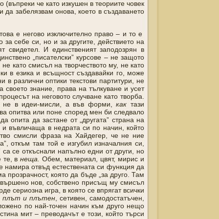
о (въпреки че като изкушен в теориите човек
 и да забелязвам онова, което в създаването
 това е негово изключително право – и то е
за себе си, но и за другите, действието на
ят свидетел. И единственият заподозрян в
динствено „писателски” курсове – не защото
 не като смисъл на творчеството му, не като
йки в езика и всъщност създавайки го, може
и в различни оптики текстови партитури, не
а своето знание, права на тълкуване и усет
 процесът на неговото случване като творба.
а не в идеи-мисли, а във форми,
как
тази
това опитва или поне според мен би следвало
да опита да застане от „другата” страна на
и и въвличаща в недрата си по начин, който
тво смисли фраза на Хайдегер, че не ние
ма”, откъм там той е изгубил изначалния си,
 са се откъснали напълно едни от други, но
 те, в
неща.
Обем, материал, цвят, мирис и
 се намира отвъд естествената си функция да
 прозрачност, която да бъде „за друго. Там
съвършено нов, собствено присъщ му смисъл
де сериозна игра, в която се впрягат всички
а
плът и плътен
, сетивен, самодостатъчен,
иложено по най-точен начин към друго нещо
стина мит – преводачът е този, който търси