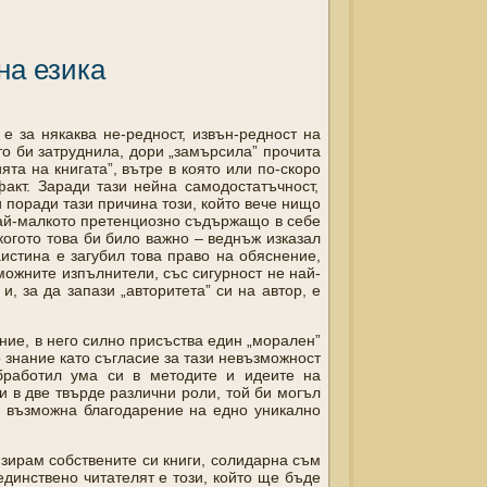
на езика
е за някаква не-редност, извън-редност на
то би затруднила, дори „замърсила” прочита
та на книгата”, вътре в която или по-скоро
акт. Заради тази нейна самодостатъчност,
и поради тази причина този, който вече нищо
 най-малкото претенциозно съдържащо в себе
 когото това би било важно – веднъж изказал
аистина е загубил това право на обяснение,
зможните изпълнители, със сигурност не най-
, за да запази „авторитета” си на автор, е
ние, в него силно присъства един „морален”
о знание като съгласие за тази невъзможност
обработил ума си в методите и идеите на
и в две твърде различни роли, той би могъл
 възможна благодарение на едно уникално
изирам собствените си книги, солидарна съм
 единствено читателят е този, който ще бъде