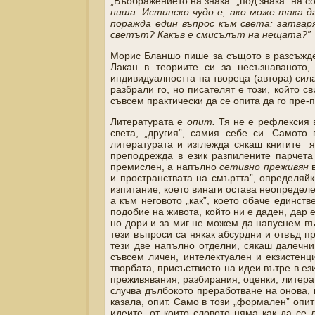
„Въображението на знака” „под знака” на 
пиша. Истинско чудо е, ако може така 
поражда един въпрос към света: затвар
светът? Какъв е смисълът на нещата?”
Морис Бланшо пише за същото в разсъжден
Лакан в теориите си за несъзнаваното,
индивидуалността на твореца (автора) сила
разбрали го, но писателят е този, който с
съвсем практически да се опита да го пре-
Литературата е
опит.
Тя не е рефлексия в
света, „другия”, самия себе си. Самото
литературата и изглежда сякаш книгите я
преподрежда в език разпилените парчета 
премислен, а напълно
сетивно преживян
в
и пространствата на смъртта”, определяйки
изпитание, което винаги остава неопределе
а към неговото „как”, което обаче единств
подобие на живота, който ни е даден, дар 
но дори и за миг не можем да напуснем в
тези въпроси са някак абсурдни и отвъд пр
тези две напълно отделни, сякаш далечни 
съвсем личен, интелектуален и екзистенц
творбата, присъствието на идеи вътре в е
преживявания, разбирания, оценки, литер
случва дълбокото преработване на онова, 
казала, опит. Само в този „формален” опит
идеите, от които словото няма как да се