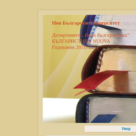
Нов Български Университет
Департамент „Нова българистика”
БЪЛГАРИСТИКА NUOVA
Годишник 2010/2011
Увод