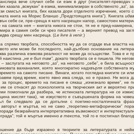
ранслира вече случил себе си език в друг (писателят-преводач 
бих казала „всмукан” в езика, минимализиран в собственото „аз”, з
зи смисъл книгата, бих казала дори отделното изречение, което се
пната книга на Морис Бланшо „Предстоящата книга”). Книгата
идв
звън себе си, пре-среща я като насрещен напор, самостоен материа
 на самата нея – книгата никога не стои, тя не е пред-намерена, 
амира в самия себе си чрез писателя – а верният превод на загл
о идва срещу мен насреща. (
Le
livre
à
venir
.)
а спрямо творбата, способността му да се отдаде във властта на
ървото или може би последното, най-дълбоко основание на литер
аква различна езикова реалност не може да осъществи. Това е и 
ой наистина „
не е
бил там”,
докато творбата се е пишела. Не негово
 заслугата на неговото „аз”, на неговото „себе”, е била всъщнос
зиковата вахканалия, която многократно надхвърля собствената му
времето на самото писане. Винаги, когато погледна книгите си или 
равям пред време, което явно има следа, но е празно. Не мога д
за процес, времето на писане е сякаш „изчезнало време”, не пом
им се отнасят до психологията на творческия акт и вероятно при
 ми помогнали да разбера, че истинската литература не се изми
цина мислят така), че изкуството е съвършената форма на чове
съл би следвало да се допълни с поетико-носталгичната фра
авторът е мъртъв, но не само „теоретико-метафорически” пора
 поради безкрайната интерпретативна възможност и интертекстуалн
еграда”; той е мъртъв именно
в текста
, той го е постигнал благо
ошение да бъде изразено в теориите за литературата и нейн