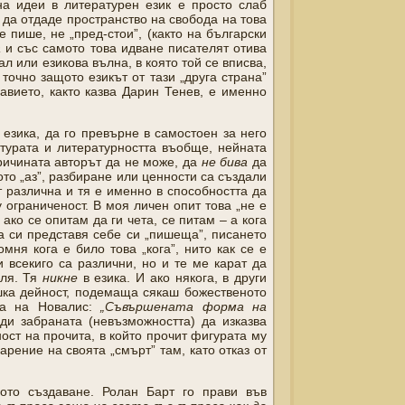
на идеи в литературен език е просто слаб
а да отдаде пространство на свобода на това
 пише, не „пред-стои”, (както на български
а
и със самото това идване писателят отива
л или езикова вълна, в която той се вписва,
точно защото езикът от тази „друга страна”
авието, както казва Дарин Тенев, е именно
 езика, да го превърне в самостоен за него
атурата и литературността въобще, нейната
причината авторът да не може, да
не бива
да
то „аз”, разбиране или ценности са създали
т различна и тя е именно в способността да
 ограниченост. В моя личен опит това „не е
ако се опитам да ги чета, се питам – а кога
а си представя себе си „пишеща”, писането
ня кога е било това „кога”, нито как се е
 всекиго са различни, но и те ме карат да
сля. Тя
никне
в езика. И ако някога, в други
шка дейност, подемаща сякаш божественото
за на Новалис:
„Съвършената форма на
ди забраната (невъзможността) да изказва
ост на прочита, в който прочит фигурата му
дарение на своята „смърт” там, като отказ от
ото създаване. Ролан Барт го прави във