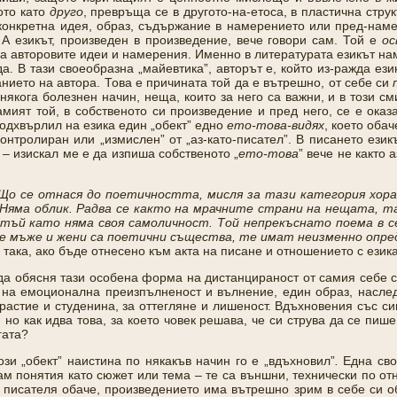
ото като
друго
, превръща се в другото-на-етоса, в пластична струк
конкретна идея, образ, съдържание в намерението или пред-наме
 А езикът, произведен в произведение, вече говори сам. Той е
ос
на авторовите идеи и намерения. Именно в литературата езикът на
да. В тази своеобразна „майевтика”, авторът е, който из-ражда ези
нието на автора. Това е причината той да е вътрешно, от себе си
някога болезнен начин, неща, които за него са важни, и в този с
мият той, в собственото си произведение и пред него, се е ока
подхвърлил на езика един „обект”
едно
ето-това-видях
, което оба
контролиран или „измислен” от „аз-като-писател”. В писането ези
 – изискал ме е да изпиша собственото „
ето-това
” вече не както 
Що се отнася до поетичността, мисля за тази категория хора,
. Няма облик. Радва се както на мрачните страни на нещата, т
ъй като няма своя самоличност. Той непрекъснато поема в се
е мъже и жени са поетични същества, те имат неизменно опр
 така, ако бъде отнесено към акта на писане и отношението с езика
 да обясня тази особена форма на дистанцираност от самия себе с
” на емоционална преизпълненост и вълнение, един образ, наслед
растие и студенина, за оттегляне и лишеност. Вдъхновения със си
но как идва това, за което човек решава, че си струва да се пише,
гата?
ози „обект” наистина по някакъв начин го е „вдъхновил”
.
Една сво
м понятия като сюжет или тема – те са външни, технически по отн
а писателя обаче, произведението има вътрешно зрим в себе си об