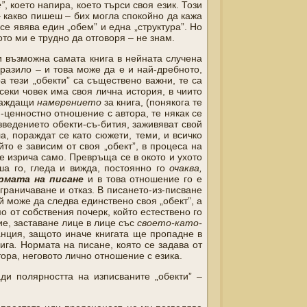
”
, което напира, което търси своя език. Този
– какво пишеш – бих могла спокойно да кажа
се явява един „обем” и една „структура”. Но
ото ми е трудно да отговоря – не знам.
ки възможна самата книга в нейната случена
оразило – и това може да е и най-дребното,
а тези „обекти” са съществено важни, те са
секи човек има своя лична история, в чиито
ораждащи
намерението
за книга, (понякога те
-ценностно отношение с автора, те някак се
зведението обекти-съ-бития, заживяват свой
, пораждат се като сюжети, теми, и всичко
то е зависим от своя „обект”, в процеса на
се изрича само. Превръща се в окото и ухото
ша го, гледа и вижда, постоянно го
очаква,
рмата на писане
и в това отношение го е
ограничаване и отказ. В писането-из-писване
й може да следва единствено своя „обект”, а
мо от собствения почерк, който естествено го
тие, заставане лице в лице със
своето-като-
анция, защото иначе книгата ще пропадне в
ига
.
Нормата на писане, която се задава от
тора, неговото лично отношение с езика.
ди полярността на изписваните „обекти” –