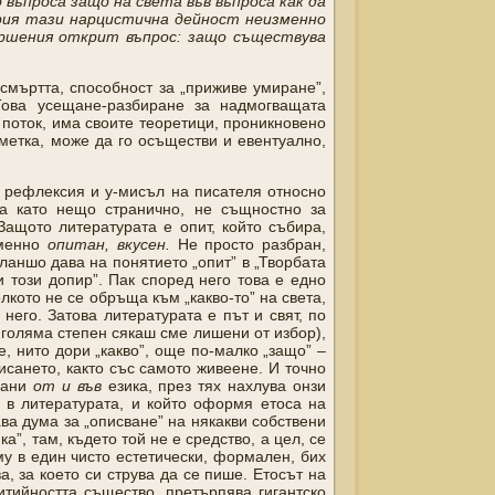
въпроса защо на света във въпроса как да
ория тази нарцистична дейност неизменно
ършения открит въпрос: защо съществува
смъртта, способност за „приживе умиране”,
Това усещане-разбиране за надмогващата
 поток, има своите теоретици, проникновено
сметка, може да го осъществи и евентуално,
” рефлексия и у-мисъл на писателя относно
ява като нещо странично, не същностно за
Защото литературата е опит, който събира,
Именно
опитан, вкусен.
Не просто разбран,
Бланшо дава на понятието „опит” в „Творбата
и този допир”.
Пак според него това е едно
кото не се обръща към „какво-то” на света,
 него. Затова литературата е път и свят, по
о голяма степен сякаш сме лишени от избор),
, нито дори „какво”, още по-малко „защо” –
исането, както със самото живеене. И точно
рзани
от и във
езика, през тях нахлува онзи
 в литературата, и който оформя етоса на
ава дума за „описване” на някакви собствени
ка”, там, където той не е средство, а цел, се
му в един чисто естетически, формален, бих
а, за което си струва да се пише. Етосът на
тийността същество, претърпява гигантско