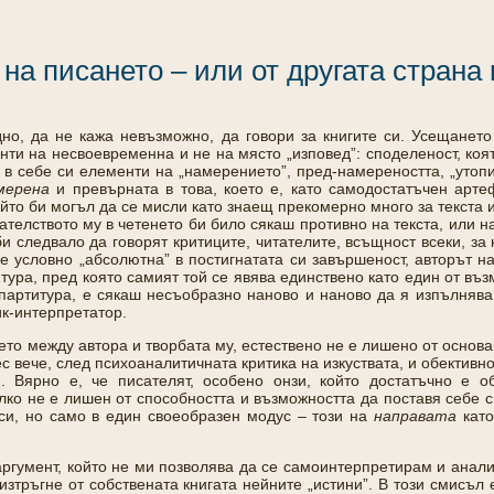
на писането – или от другата страна 
но, да не кажа невъзможно, да говори за книгите си. Усещането 
нти на несвоевременна и не на място „изповед”: споделеност, коя
в себе си елементи на „намерението”, пред-намереността, „утопия
мерена
и превърната в това, което е, като самодостатъчен артеф
ойто би могъл да се мисли като знаещ прекомерно много за текста 
шателството му в четенето би било сякаш противно на текста, или
 би следвало да говорят критиците, читателите, всъщност всеки, за
е условно „абсолютна” в постигнатата си завършеност, авторът н
итура, пред която самият той се явява единствено като един от въ
партитура, е сякаш несъобразно наново и наново да я изпълнява и
ик-интерпретатор.
то между автора и творбата му, естествено не е лишено от основа
с вече, след психоаналитичната критика на изкуствата, и обективн
и. Вярно е, че писателят, особено онзи, който достатъчно е 
ко не е лишен от способността и възможността да поставя себе с
си, но само в един своеобразен модус – този на
направата
като
аргумент, който не ми позволява да се самоинтерпретирам и анал
 изтръгне от собствената книгата нейните „истини”. В този смисъл