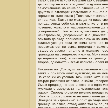
Имах съвсем ясното усещане как Свещеното
да се отпусне в своята „плът” и думите не
самосъзнание на езика по отношение на съ
другата й отговаря:
Невъзможно е… тя е
героинята, нито езика.) Това самосъзнание
си граница. Езикът не може да из-пише све
попада отвъд себе си, в мълчанието, в не
човешки, колкото и насреща-положен да 
„смирението”. Той може единствено да „о
ненатрапчиво, „погранично” и с „почитта
опитала да бъде пренесено в езика на книга
смисъл усещах тази си книга като най не
невъзможност на езика поражда и самото
същество засяга напълно и мъжките персо
границата на свещеното и езика. Моят опит
да наречем така), е полагане на граници 
творба, доколкото и всеки изписван обект 
Писането на „
Концерт за изречение – оп
езика и понякога имах чувството, че не мо
За себе си аз усещам тази книга като кни
твърде различен от езика, с който „говорех
Имам предвид, че еротическото в една мн
музиката е „медиумът на чувствената ген
изрази. Според Киркегор именно поради то
обект е Еросът, което естествено може да с
„Концерт за изречение” е опит да бъде нам
граница на езика, отвъд която той би се „о
музикални произведения, структури и отнош