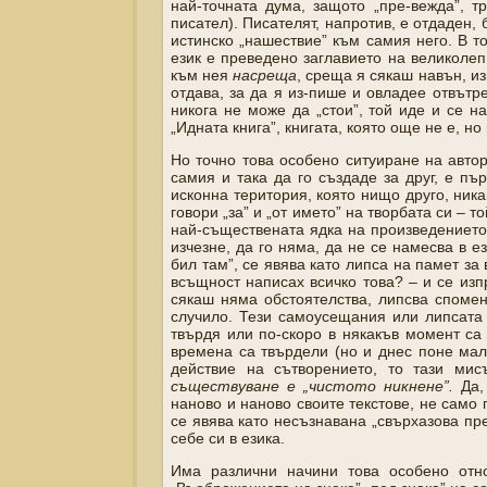
най-точната дума, защото „пре-вежда”, т
писател). Писателят, напротив, е отдаден, 
истинско „нашествие” към самия него. В то
език е преведено заглавието на великоле
към нея
насреща
, среща я сякаш навън, и
отдава, за да я из-пише и овладее отвътре
никога не може да „стои”, той иде и се н
„Идната книга”, книгата, която още не е, н
Но точно това особено ситуиране на автор
самия и така да го създаде за друг, е п
исконна територия, която нищо друго, ник
говори „за” и „от името” на творбата си – т
най-съществената ядка на произведението –
изчезне, да го няма, да не се намесва в е
бил там”, се явява като липса на памет за 
всъщност написах всичко това? – и се изп
сякаш няма обстоятелства, липсва спомен 
случило. Тези самоусещания или липсата 
твърдя или по-скоро в някакъв момент са
времена са твърдели (но и днес поне мал
действие на сътворението, то тази ми
съществуване е „чистото никнене”.
Да, 
наново и наново своите текстове, не само
се явява като несъзнавана „свърхазова пр
себе си в езика.
Има различни начини това особено отн