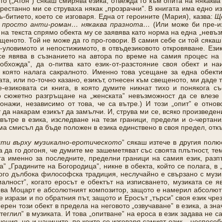
 („Атон”) сякаш смирява езика, отвежда го към опита на някаква
престанно ми се струваха някак „прозрачни”. В книгата има едно из
-битието, което се изговаря. Една от героините (Мария), казва:
Щ
 просто анти-роман… някаква празнота…
(Или може би пре-из
 на текста спрямо обекта му се заявява като норма на една „невъз
щеното. Той не може да го про-говори. В самия себе си той сякаш н
-уловимото и непостижимото, в отвъдезиковото откровяване. Езикъ
се явява в съзнанието на автора по време на самия процес на 
бхожда”, да о-питва като език-от-разстояние своя обект и наи
”, която налага сакралното. Именно това усещане за една обект
та, или по-точно казано, езикът, отнесен към свещеното, ми даде т
-езиковата си книга, в която думите никнат тихо и понякога съ
 сюжетно разгръщане на „женската” невъзможност да се влезе в
нажи, независимо от това, че са вътре.) И този „опит” е отнов
 да накарам езикът да замълчи. И, струва ми се, всяко произведен
вътре в езика, изследване на тези граници, предели и о-чертани
има смисъл да бъде положен в езика единствено в своя предел, откъ
ити върху музикално-еротическото
” сякаш изтече в другия полю
га да го догоня, че думите ме зашеметяват със своята плътност, т
га именно за последните, пределни граници на самия език, разпъ
а” „Градините на Богородица”, никне в обекта, който се полага, в „
ого дълбока философска традиция, неслучайно е свързано с музик
иалност”, когато еросът е обектът на изписването, музиката се 
ва Моцaрт е абсолютният композитор, защото е намерил абсолютни
е изрази и по обратния път, защото и Еросът „търси” своя език чре
ерен този обект в предела на неговото „озвучаване” в езика, а зна
ттеглил” в музиката. И това „опитване” на ероса в език задава не 
ения, но и начините, по които се изговаря самият език – неспосо