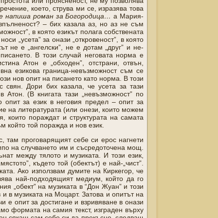
 простота или проясненост, не му позволява
речение, което, струва ми се, изразява това
е напиша роман за Богородица…
а Мария-
пълненост? – бих казала аз, но аз не съм
можност”, в която езикът полага собствената
оси „усета” за онази „откровеност”, в която
т не е „ангелски”, не е дотам „друг” и не-
писането. В този случай неговата норма е
стина Атон е „обходен”, отстрани, отвън,
ивна езикова граница-невъзможност съм се
ози нов опит на писането като норма. В този
с свян. Дори бих казала, че усета за тази
 Атон. (В книгата тази „невъзможност” по
о опит за език в неговия предел – опит за
ие на литературата (или онези, които можем
я, които пораждат и структурата на самата
м който той поражда и нов език.
с, там проговарящият себе си ерос нагнети
емпо на случването им и съсредоточена мощ.
нат между тялото и музиката. И този език,
мястото”, където той (обектът) е най-„чист”.
ата. Ако използвам думите на Киркегор, че
явява най-подходящият медиум, който да го
я „обект” на музиката в “Дон Жуан” и този
з и в музиката на Моцарт. Затова и опитът на
чи е опит за достигане и взривяване в онази
само формата на самия текст, изграден върху
бен сякаш сам себе си да прекъсне, следващ