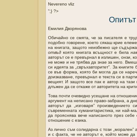
Nevereno vliz
";} ?>
Опитът 
Емилия Дворянова
Обичайно се смята, че за писателя е труд
подобно говорене, което сякаш крие елеме
на книгата, защото неизбежно ще съдържа 
отвъд
която книгата всъщност е била
на
авторът се е превърнал в излишен, онзи, к
не може и не трябва да знае за него. Вме
си идеята за „свръхавторитет”. За книгите
се във форма, която би могла да се нареч
доизказване, превърнал е текста си в парт
вещият. И защото все пак е автор на тази 
длъжен да се откаже от авторитета на крит
Това почти очевидно усещане на отношение
аргумент на неписано право-забрана, а дне
авторът да „изговаря” произведението с
съвременната хуманитаристика, ни най-мал
да прояснява вече написаното през себе 
отношение с езика.
Аз лично съм солидарна с този „морален” 
и с факта, че не авторът е, който може да