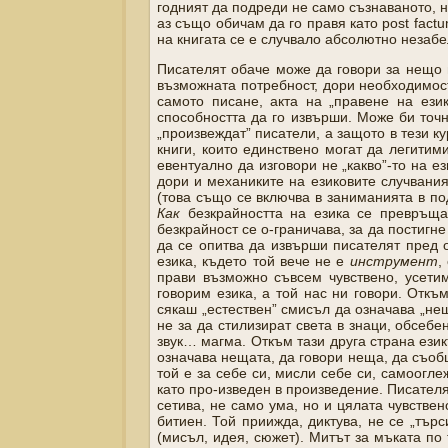
годният да подреди не само съзнаваното, н
аз също обичам да го правя като post fact
на книгата се е случвало абсолютно незаб
Писателят обаче може да говори за нещо м
възможната потребност, дори необходимост 
самото писане, акта на „правене на език
способността да го извърши. Може би точн
„произвеждат” писатели, а защото в тези ку
книги, които единствено могат да легитим
евентуално да изговори не „какво”-то на е
дори и механиките на езиковите случвания
(това също се включва в заниманията в по
Как
безкрайността на езика се превръща
безкрайност се о-граничава, за да постигн
да се опитва да извърши писателят пред он
езика, където той вече не е
инструмент
,
прави възможно съвсем чувствено, усетим
говорим езика, а той нас ни говори. Откъм
сякаш „естествен” смисъл да означава „нещ
не за да стилизират света в знаци, обсебе
звук… магма. Откъм тази друга страна език
означава нещата, да говори неща, да съобщ
той е за себе си, мисли себе си, самоогл
като про-изведен в произведение. Писателят
сетива, не само ума, но и цялата чувствен
битиен. Той приижда, диктува, не се „тър
(мисъл, идея, сюжет). Митът за мъката по 