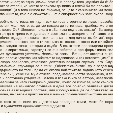
статъчност, за едно „
сякаш вече е
” и поради това „
трябва да бъде
такава степен, че когато започвам да пиша и някой би ме попитал 
раници” (и в това никога не бъркам), защото в съзнанието ми ясно 
зва книгата, какъв е сюжетът й – със сигурност бих замълчала, защ
проблем, не тема, не идея, всичко това вторично изплува, правей
но-от-мен
, което, за да ме накара да го изпиша, дълбоко ме е п
 които Сей Шонагон полага в „Записки под възглавката”. За автор
гъл да открива или да знае и своя „лична история-опит”, защото в
 обаче, отдадени в езика, тези на пръв поглед лични „съ-бития”, п
ация в посока, която ги изтръгва от тяхното етосно или житейски
ма гледна точка, история и съдба. В езика тези провокирали прои
нно намират
плът,
зареждат се със собствена пре-формативна сила
еми, чувствено усетими форми
за всеки. Всъщност авторът е, кой
все повече чувства как обектът го надвишава и как неговото „име” 
о-скоро воайорска, отколкото деятелна позиция спрямо него. Слу
о
събитие
,
случващо се в език
. „Обектът-съ-битие” му е задал
но
удържането на тази
норма
се оказва най-тежката задача като себе
ебе си”, „себе си” му е отнето, пред-намереността забранена, и то
во и постоянно
удържане
. Затова и всяка книга за автора, независи
различна за него съобразно „обекта”, който се изписва, ново съ-би
огиката на езиковото случване в една все по-ясно белязана дист
ровият аз всъщност поставя, или изобщо няма да се случи като кн
силна, че съвсем пряко засяга и най-непроменливото – стила на ав
в това отношение са и двете ми последни книги, може би пора
, и
музикално-еротическото
в другата.