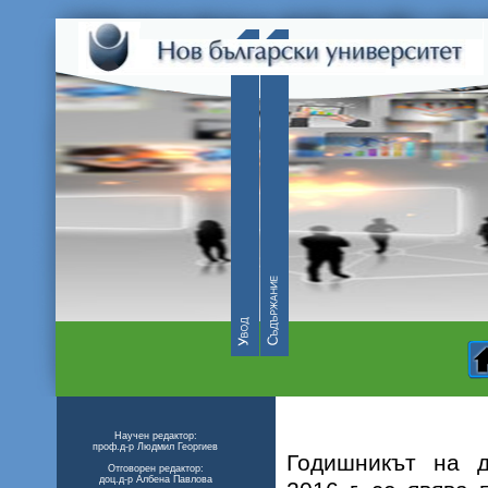
Научен редактор:
проф.д-⁠р Людмил Георгиев
Годишникът на д
Отговорен редактор:
доц.д-⁠р Албена Павлова