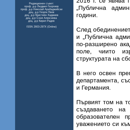
2016 г. се явява
Редакционен съвет:
„Публична админ
проф. д-⁠⁠р Людмил Георгиев
проф. д-⁠⁠р Николай Арабаджийски
доц. д-⁠⁠р Георги Пеев
години.
доц. д-⁠⁠р Кристиян Хаджиев
доц. д-⁠⁠р Соня Алексиева
доц. д-⁠⁠р Кирил Радев
ISSN 2603-297X (Online)
След обединениет
и „Публична адми
по-разширено ака
поле, чиито и
структурата на сб
В него освен пре
департамента, със
и Германия.
Първият том на т
създаването на
образователен п
уважението си към